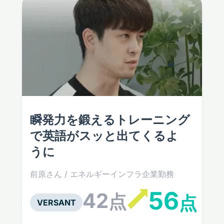
瞬発力を鍛えるトレーニング
で
英語がスッと出てくるよ
うに
前原さん / エネルギーインフラ企業勤務
56
42
点
点
VERSANT