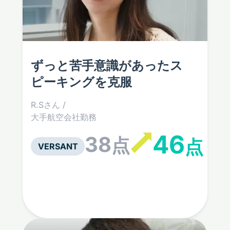
ずっと苦手意識があった
ス
ピーキングを克服
R.Sさん /
大手航空会社勤務
46
38
点
点
VERSANT