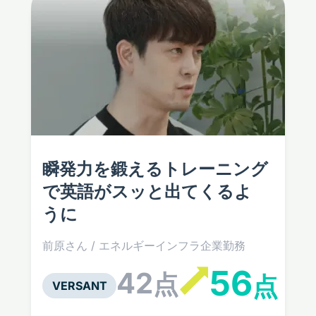
瞬発力を鍛えるトレーニング
で
英語がスッと出てくるよ
うに
前原さん / エネルギーインフラ企業勤務
56
42
点
点
VERSANT