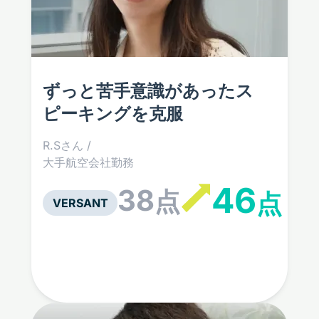
ずっと苦手意識があった
ス
ピーキングを克服
R.Sさん /
大手航空会社勤務
46
38
点
点
VERSANT