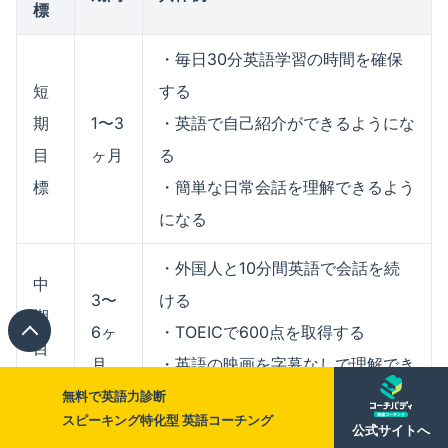
標
・毎日30分英語学習の時間を確保
短
する
期
1〜3
・英語で自己紹介ができるようにな
目
ヶ月
る
標
・簡単な日常会話を理解できるよう
になる
・外国人と10分間英語で会話を続
中
3〜
ける
期
6ヶ
・TOEICで600点を取得する
目
月
・英語の映画を字幕なしで理解でき
標
るようになる
無料で英語力診断
スピーキング特化型 英語コーチング
公式サイトへ
・海外旅行で現地の人と不自由なく