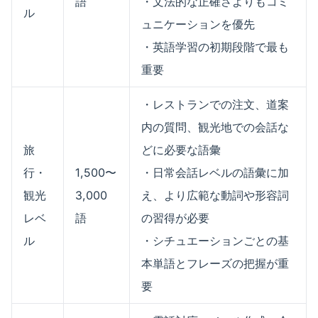
語
・文法的な正確さよりもコミ
ル
ュニケーションを優先
・英語学習の初期段階で最も
重要
・レストランでの注文、道案
内の質問、観光地での会話な
旅
どに必要な語彙
行・
1,500〜
・日常会話レベルの語彙に加
観光
3,000
え、より広範な動詞や形容詞
レベ
語
の習得が必要
ル
・シチュエーションごとの基
本単語とフレーズの把握が重
要