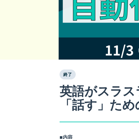
終了
英語がスラス
「話す」ため
■内容